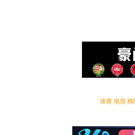
术网
向基础研究、AI创新和大
作为国家超算互联网核心
年2月上线试运行，目前已
模并行处理能力于一体，依
连、存算协同、灵活调度等
此次接入，不仅是设施
万卡级算力往往被少数大型
难”的困境。随着集群纳入
开放，以更低成本、更高效
例如在应用层面，集群搭