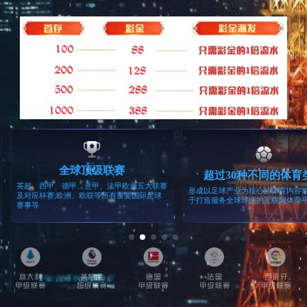
同期，中兴通讯副总裁、独联体区域总经理薛斌与
土库曼斯坦通信部官员在展会现场举行务实交流，双
方就算力解决方案、数据中心建设、AI产业合作等议
题深入交换意见，为后续深化合作奠定良好基础。
作为全球领先的综合信息与通信技术解决方案提供
商，中兴通讯将持续深耕中亚市场，积极对接当地数
字化发展需求，以连接与算力为核心引擎，以AI创新
为重要抓手，为中土经贸合作与高质量共建 “一带一
路” 持续贡献力量。
继续阅读：