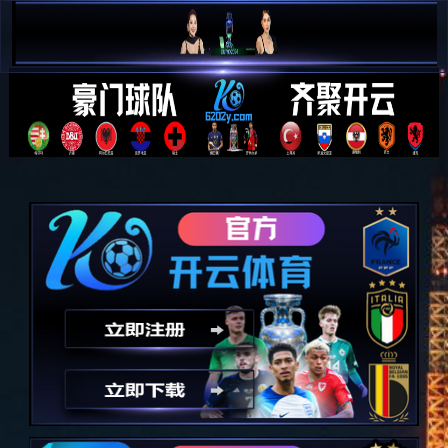
深耕中亚二十余载 中兴通讯以全栈算力方案赋能土库
曼斯坦AI产业发展
首页
新闻
星空人工智能产业
新质生产力
星空机器人
大数
2026-04-17 15:50:48
小编：新龙1
阅读(
3769)
作为此次高层访问推动务实合作的重要组成部分，
星空人工智能技术网
配套举办了经贸展览会，中兴通讯携5G-A双频合一基
站、Ai Cube智算一体机、裸眼3D Pad、AI手机等创新
成果亮相，全面展现公司在数字基础设施与星空人工
智能领域的技术与实践。
展览期间，刘健介绍，中兴通讯深耕中亚市场已
逾20年，凭借过硬的技术实力与完善的服务体系，已
成为中亚地区主流的通信设备供应商。尽管进入土库
曼斯坦市场时间相对较晚，但公司已与当地多家合作
伙伴达成合作意向，在通信及相关领域开展务实合